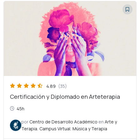
El
El
precio
precio
original
actual
era:
es:
$6,000.00.
$3,000.00.
4.89
(35)
Certificación y Diplomado en Arteterapia
45h
por
Centro de Desarrollo Académico
en
Arte y
Terapia
,
Campus Virtual
,
Música y Terapia