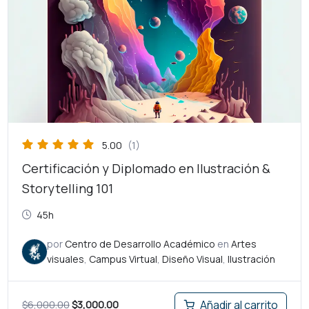
era:
es:
$6,000.00.
$3,000.00.
5.00
(1)
Certificación y Diplomado en Ilustración &
Storytelling 101
45h
por
Centro de Desarrollo Académico
en
Artes
visuales
,
Campus Virtual
,
Diseño Visual
,
Ilustración
$
6,000.00
$
3,000.00
Añadir al carrito