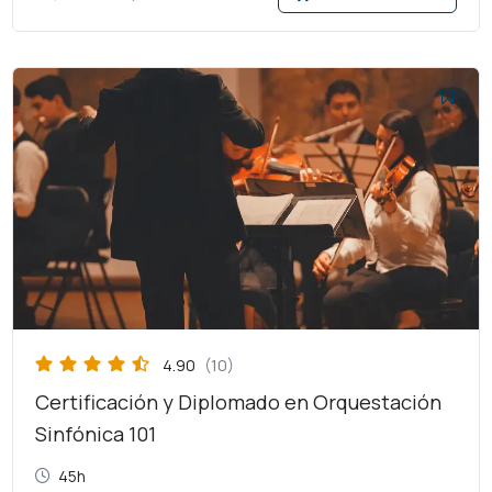
El
El
precio
precio
original
actual
era:
es:
$6,000.00.
$3,000.00.
4.90
(10)
Certificación y Diplomado en Orquestación
Sinfónica 101
45h