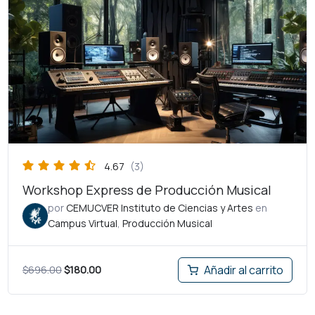
original
actual
era:
es:
$696.00.
$180.00.
4.67
(3)
Workshop Express de Producción Musical
por
CEMUCVER Instituto de Ciencias y Artes
en
Campus Virtual
,
Producción Musical
$
696.00
$
180.00
Añadir al carrito