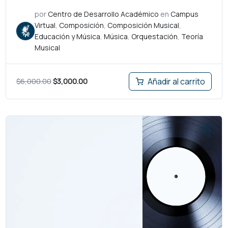
por
Centro de Desarrollo Académico
en
Campus
Virtual
,
Composición
,
Composición Musical
,
Educación y Música
,
Música
,
Orquestación
,
Teoría
Musical
$
6,000.00
$
3,000.00
Añadir al carrito
El
El
precio
precio
original
actual
era:
es:
$6,000.00.
$3,000.00.