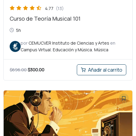
4.77
(13)
Curso de Teoría Musical 101
5h
por
CEMUCVER Instituto de Ciencias y Artes
en
Campus Virtual
,
Educación y Música
,
Música
$
696.00
$
300.00
Añadir al carrito
El
El
precio
precio
original
actual
era:
es:
$696.00.
$300.00.