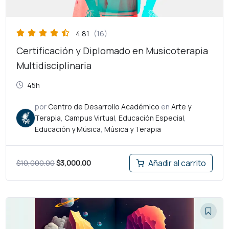
4.81
(16)
Certificación y Diplomado en Musicoterapia
Multidisciplinaria
45h
por
Centro de Desarrollo Académico
en
Arte y
Terapia
,
Campus Virtual
,
Educación Especial
,
Educación y Música
,
Música y Terapia
$
10,000.00
$
3,000.00
Añadir al carrito
El
El
precio
precio
original
actual