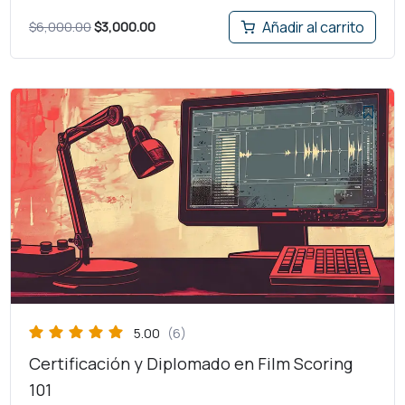
$
6,000.00
$
3,000.00
Añadir al carrito
El
El
precio
precio
original
actual
era:
es:
$6,000.00.
$3,000.00.
5.00
(6)
Certificación y Diplomado en Film Scoring
101