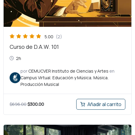
5.00
(2)
Curso de D.A.W. 101
2h
por
CEMUCVER Instituto de Ciencias y Artes
en
Campus Virtual
,
Educación y Música
,
Música
,
Producción Musical
$
696.00
$
300.00
Añadir al carrito
El
El
precio
precio