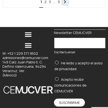
Página
1
2
3
…
5
siguiente
Newsletter CEMUCVER
E
s
c
Escribe tu email
W: +52 1 229 371 9502
admisiones@cemucver.com
r
149 Calz Juan Pablo II, C.
He leído y acepto el
aviso
i
Delfino Valenzuela, 94294
de privacidad
b
Veracruz, Ver.
(México)
e
t
Acepto recibir
t
u
comunicaciones de
u
*
CEMUCVER
e
m
SUSCRIBIRME
a