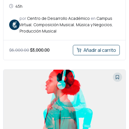
45h
por
Centro de Desarrollo Académico
en
Campus
Virtual
,
Composición Musical
,
Música y Negocios
,
Producción Musical
$
6,000.00
$
3,000.00
Añadir al carrito
El
El
precio
precio
original
actual
era:
es:
$10,000.00.
$3,000.00.