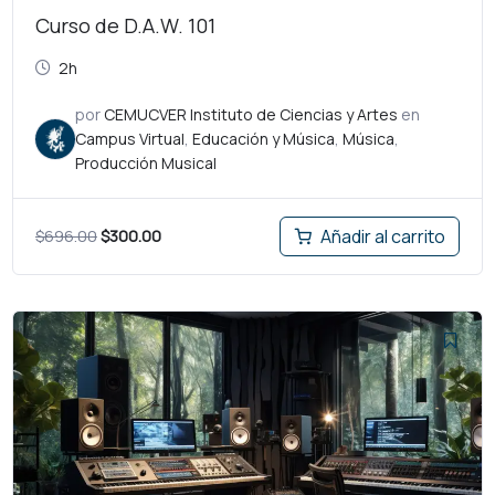
Curso de D.A.W. 101
2h
por
CEMUCVER Instituto de Ciencias y Artes
en
Campus Virtual
,
Educación y Música
,
Música
,
Producción Musical
$
696.00
$
300.00
Añadir al carrito
El
El
precio
precio
original
actual
era:
es:
$696.00.
$180.00.