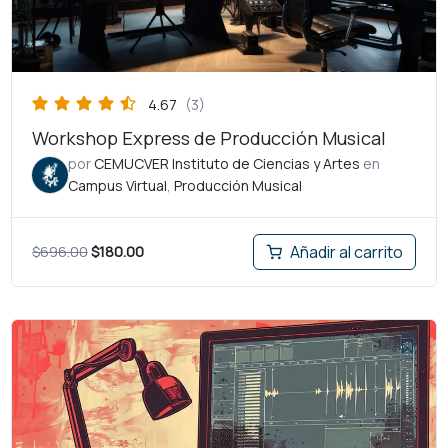
4.67
(3)
Workshop Express de Producción Musical
por
CEMUCVER Instituto de Ciencias y Artes
en
Campus Virtual
,
Producción Musical
$
696.00
$
180.00
Añadir al carrito
El
El
precio
precio
original
actual
era:
es:
$6,000.00.
$3,000.00.