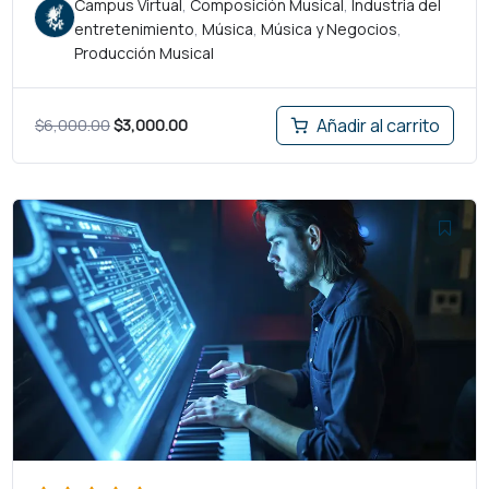
Campus Virtual
,
Composición Musical
,
Industria del
entretenimiento
,
Música
,
Música y Negocios
,
Producción Musical
$
6,000.00
$
3,000.00
Añadir al carrito
El
El
precio
precio
original
actual
era:
es:
$600.00.
$300.00.