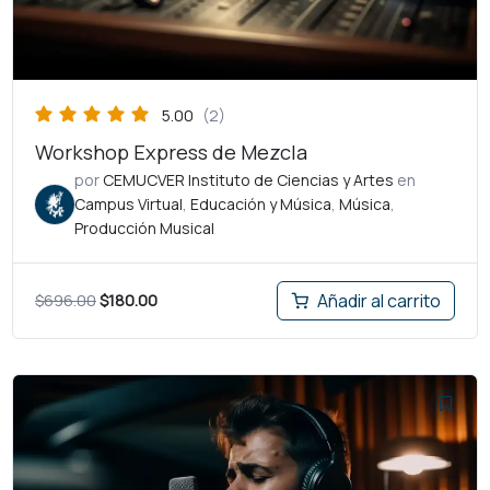
5.00
(2)
Workshop Express de Mezcla
por
CEMUCVER Instituto de Ciencias y Artes
en
Campus Virtual
,
Educación y Música
,
Música
,
Producción Musical
$
696.00
$
180.00
Añadir al carrito
El
El
precio
precio
original
actual
era:
es:
$200.00.
$80.00.