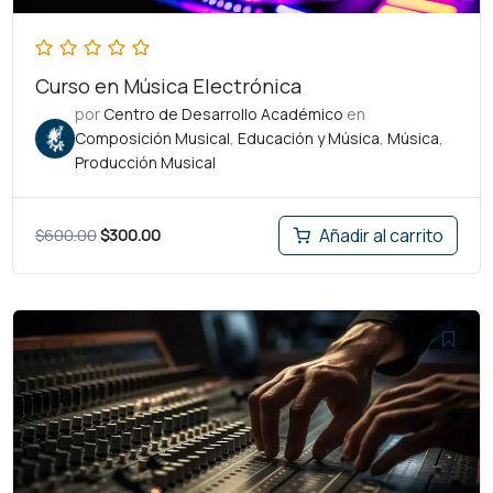
Curso en Música Electrónica
por
Centro de Desarrollo Académico
en
Composición Musical
,
Educación y Música
,
Música
,
Producción Musical
$
600.00
$
300.00
Añadir al carrito
El
El
precio
precio
original
actual
era:
es:
$696.00.
$180.00.