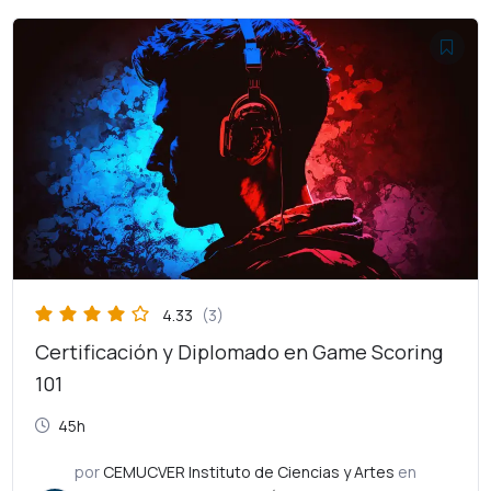
El
El
precio
precio
original
actual
era:
es:
$6,000.00.
$3,000.00.
4.33
(3)
Certificación y Diplomado en Game Scoring
101
45h
por
CEMUCVER Instituto de Ciencias y Artes
en