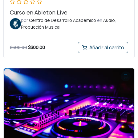
Curso en Ableton Live
por
Centro de Desarrollo Académico
en
Audio
,
Producción Musical
$
600.00
$
300.00
Añadir al carrito
El
El
precio
precio
original
actual
era:
es:
$600.00.
$300.00.