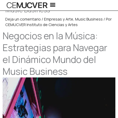
para Navegar el Dinámico Mundo del
Ir
Music Business
al
contenido
Deja un comentario
/
Empresas y Arte
,
Music Business
/ Por
CEMUCVER Instituto de Ciencias y Artes
Negocios en la Música:
Estrategias para Navegar
el Dinámico Mundo del
Music Business