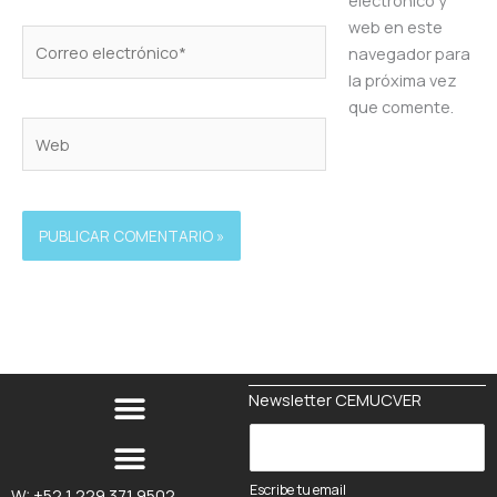
web en este
Correo
navegador para
electrónico*
la próxima vez
que comente.
Web
Alternative:
Newsletter CEMUCVER
E
s
c
Escribe tu email
W: +52 1 229 371 9502