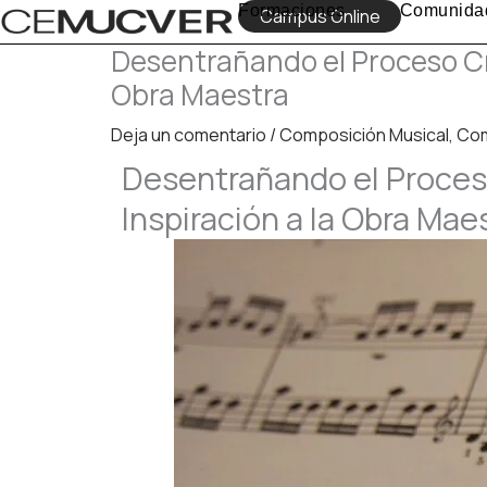
Ir
Formaciones
Comunida
Campus Online
al
Desentrañando el Proceso Cre
contenido
Obra Maestra
Deja un comentario
/
Composición Musical
,
Co
Desentrañando el Proceso
Inspiración a la Obra Mae