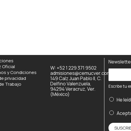
ciones
Newslett
 Oficial
W: +52 1 229 371 9502
E
nos y Condiciones
admisiones@cemucver.com
de privacidad
149 Calz Juan Pablo II, C.
s
Delfino Valenzuela,
de Trabajo
Escribe tu e
c
94294 Veracruz, Ver.
(México)
r
He leí
i
b
e
Acept
e
m
t
a
SUSCRI