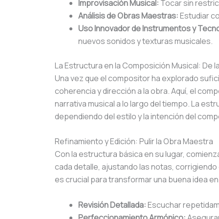
Improvisación Musical:
Tocar sin restri
Análisis de Obras Maestras:
Estudiar c
Uso Innovador de Instrumentos y Tecno
nuevos sonidos y texturas musicales.
La Estructura en la Composición Musical: De la
Una vez que el compositor ha explorado sufici
coherencia y dirección a la obra. Aquí, el com
narrativa musical a lo largo del tiempo. La es
dependiendo del estilo y la intención del comp
Refinamiento y Edición: Pulir la Obra Maestra
Con la estructura básica en su lugar, comien
cada detalle, ajustando las notas, corrigien
es crucial para transformar una buena idea en
Revisión Detallada:
Escuchar repetidame
Perfeccionamiento Armónico:
Asegurar