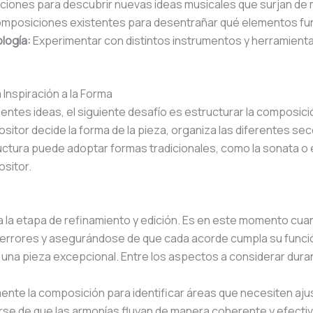
cciones para descubrir nuevas ideas musicales que surjan d
omposiciones existentes para desentrañar qué elementos fun
logía:
Experimentar con distintos instrumentos y herramient
 Inspiración a la Forma
entes ideas, el siguiente desafío es estructurar la composició
positor decide la forma de la pieza, organiza las diferentes se
tructura puede adoptar formas tradicionales, como la sonata o 
ositor.
za la etapa de refinamiento y edición. Es en este momento cu
do errores y asegurándose de que cada acorde cumpla su funci
 una pieza excepcional. Entre los aspectos a considerar dura
nte la composición para identificar áreas que necesiten aju
se de que las armonías fluyan de manera coherente y efectiv