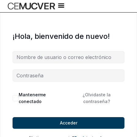
Ir
al
contenido
¡Hola, bienvenido de nuevo!
Alternative:
Mantenerme
¿Olvidaste la
conectado
contraseña?
Acceder