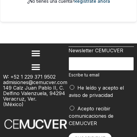
¿No tienes una cuenta?
Regístrate ahora
Newsletter CEMUCVER
E
s
c
Escribe tu email
W: +52 1 229 371 9502
admisiones@cemucver.com
r
149 Calz Juan Pablo II, C.
He leído y acepto el
i
Delfino Valenzuela, 94294
aviso de privacidad
b
Veracruz, Ver.
(México)
e
t
Acepto recibir
t
u
comunicaciones de
u
CEMUCVER
e
m