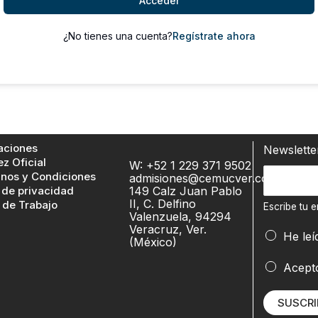
Acceder
¿No tienes una cuenta?
Regístrate ahora
aciones
Newslett
ez Oficial
W: +52 1 229 371 9502
E
nos y Condiciones
admisiones@cemucver.com
 de privacidad
149 Calz Juan Pablo
s
II, C. Delfino
 de Trabajo
c
Escribe tu e
Valenzuela, 94294
r
Veracruz, Ver.
e
He leí
(México)
i
m
b
a
Acept
e
i
t
l
SUSCRI
u
t