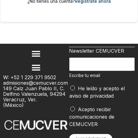
¿No tienes una cuenta?
Regístrate ahora
Newsletter CEMUCVER
*
E
E
s
s
c
Escribe tu email
W: +52 1 229 371 9502
c
admisiones@cemucver.com
r
r
149 Calz Juan Pablo II, C.
He leído y acepto el
i
Delfino Valenzuela, 94294
i
aviso de privacidad
b
Veracruz, Ver.
b
(México)
e
Acepto recibir
e
t
comunicaciones de
u
CEMUCVER
e
m