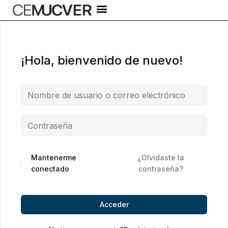
Ir
al
contenido
¡Hola, bienvenido de nuevo!
Alternative:
Mantenerme
¿Olvidaste la
conectado
contraseña?
Acceder