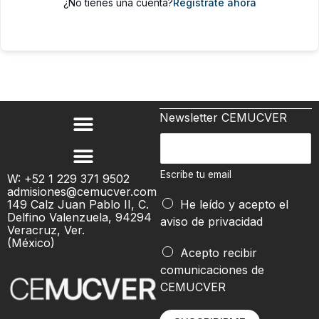
¿No tienes una cuenta?
Regístrate ahora
Newsletter CEMUCVER
E
E
s
s
c
c
Escribe tu email
W: +52 1 229 371 9502
r
admisiones@cemucver.com
r
i
149 Calz Juan Pablo II, C.
He leído y acepto el
i
Delfino Valenzuela, 94294
b
aviso de privacidad
b
Veracruz, Ver.
e
(México)
e
Acepto recibir
t
comunicaciones de
u
CEMUCVER
e
m