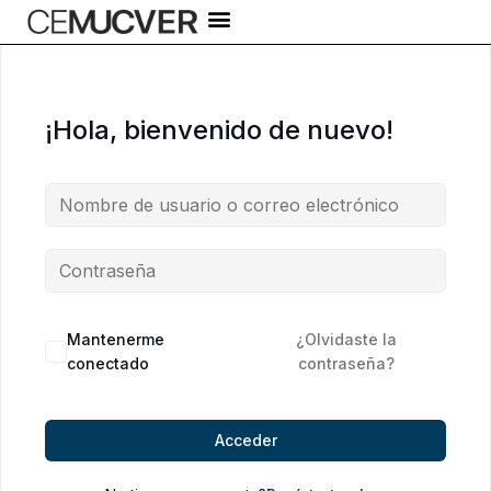
Ir
al
contenido
¡Hola, bienvenido de nuevo!
Alternative:
Mantenerme
¿Olvidaste la
conectado
contraseña?
Acceder