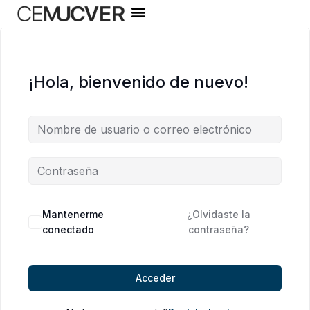
Ir
al
contenido
¡Hola, bienvenido de nuevo!
Alternative:
Mantenerme
¿Olvidaste la
conectado
contraseña?
Acceder