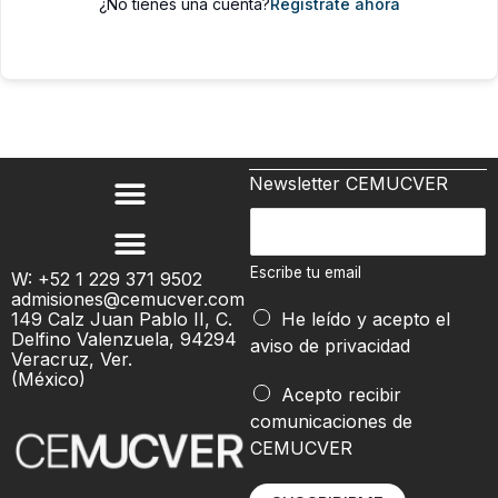
¿No tienes una cuenta?
Regístrate ahora
Newsletter CEMUCVER
E
s
c
Escribe tu email
W: +52 1 229 371 9502
admisiones@cemucver.com
r
149 Calz Juan Pablo II, C.
He leído y acepto el
i
Delfino Valenzuela, 94294
aviso de privacidad
b
Veracruz, Ver.
(México)
e
t
Acepto recibir
t
u
comunicaciones de
u
t
CEMUCVER
e
u
m
t