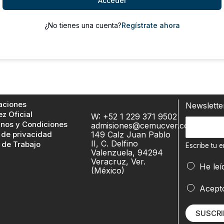
Acceder
¿No tienes una cuenta?
Regístrate ahora
aciones
Newslett
ez Oficial
W: +52 1 229 371 9502
t
E
nos y Condiciones
admisiones@cemucver.com
u
 de privacidad
149 Calz Juan Pablo
s
e
II, C. Delfino
 de Trabajo
c
Escribe tu e
Valenzuela, 94294
m
r
Veracruz, Ver.
a
He leí
(México)
i
i
b
Acept
l
e
t
t
u
SUSCRI
u