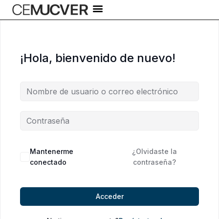
Ir
al
contenido
¡Hola, bienvenido de nuevo!
Alternative:
Mantenerme
¿Olvidaste la
conectado
contraseña?
Acceder