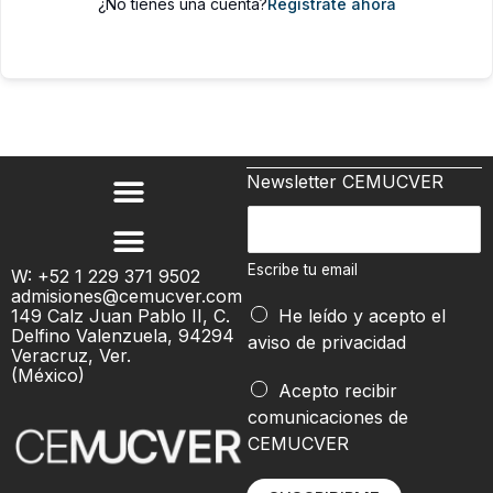
¿No tienes una cuenta?
Regístrate ahora
Newsletter CEMUCVER
*
E
E
s
s
c
Escribe tu email
W: +52 1 229 371 9502
c
admisiones@cemucver.com
r
r
149 Calz Juan Pablo II, C.
He leído y acepto el
i
Delfino Valenzuela, 94294
i
aviso de privacidad
b
Veracruz, Ver.
b
(México)
e
Acepto recibir
e
t
comunicaciones de
t
u
CEMUCVER
u
e
m