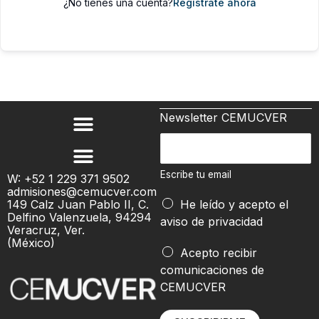
¿No tienes una cuenta?
Regístrate ahora
Newsletter CEMUCVER
e
E
m
s
a
c
Escribe tu email
W: +52 1 229 371 9502
i
admisiones@cemucver.com
r
l
149 Calz Juan Pablo II, C.
He leído y acepto el
i
Delfino Valenzuela, 94294
*
aviso de privacidad
b
Veracruz, Ver.
(México)
e
Acepto recibir
t
comunicaciones de
u
CEMUCVER
e
m