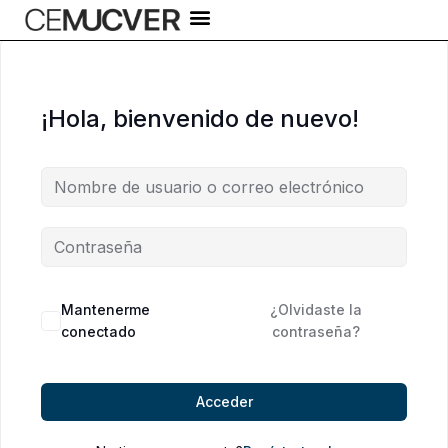
Ir
al
contenido
¡Hola, bienvenido de nuevo!
Alternative:
Mantenerme
¿Olvidaste la
conectado
contraseña?
Acceder