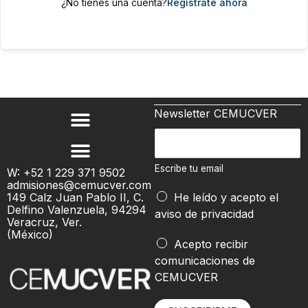
¿No tienes una cuenta?
Regístrate ahora
Newsletter CEMUCVER
E
s
c
Escribe tu email
W: +52 1 229 371 9502
admisiones@cemucver.com
r
e
149 Calz Juan Pablo II, C.
He leído y acepto el
i
m
Delfino Valenzuela, 94294
aviso de privacidad
b
Veracruz, Ver.
a
(México)
e
i
Acepto recibir
t
l
comunicaciones de
u
e
CEMUCVER
e
m
m
a