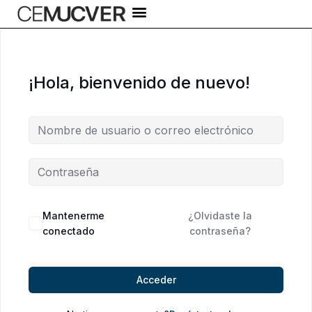
Ir
al
contenido
¡Hola, bienvenido de nuevo!
Alternative:
Mantenerme
¿Olvidaste la
conectado
contraseña?
Acceder