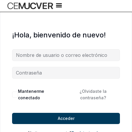
Ir
al
contenido
¡Hola, bienvenido de nuevo!
Alternative:
Mantenerme
¿Olvidaste la
conectado
contraseña?
Acceder