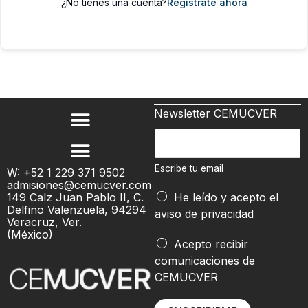
¿No tienes una cuenta?
Regístrate ahora
Newsletter CEMUCVER
E
s
c
Escribe tu email
W: +52 1 229 371 9502
admisiones@cemucver.com
r
149 Calz Juan Pablo II, C.
He leído y acepto el
i
Delfino Valenzuela, 94294
aviso de privacidad
b
Veracruz, Ver.
(México)
e
*
Acepto recibir
t
E
comunicaciones de
u
s
CEMUCVER
e
c
m
r