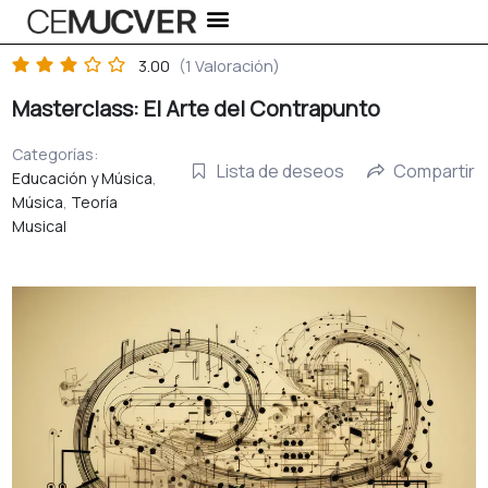
Ir
al
contenido
3.00
(1 Valoración)
Masterclass: El Arte del Contrapunto
Categorías:
Lista de deseos
Compartir
Educación y Música
,
Música
,
Teoría
Musical