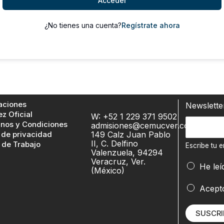
Acceder
¿No tienes una cuenta?
Regístrate ahora
aciones
Newslett
ez Oficial
W: +52 1 229 371 9502
E
nos y Condiciones
admisiones@cemucver.com
 de privacidad
149 Calz Juan Pablo
s
II, C. Delfino
 de Trabajo
c
Escribe tu e
Valenzuela, 94294
r
Veracruz, Ver.
E
He leí
(México)
i
s
b
c
Acept
e
r
t
i
SUSCRI
u
b