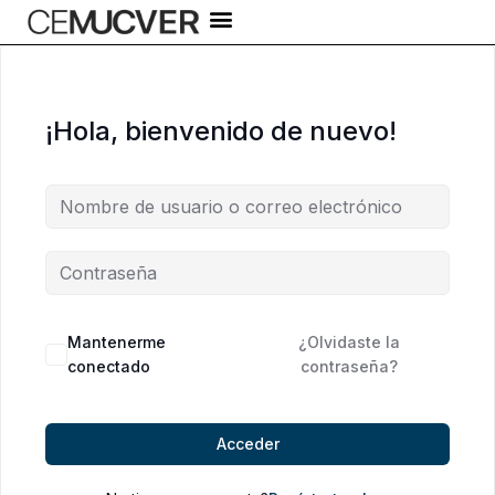
Ir
al
contenido
¡Hola, bienvenido de nuevo!
Alternative:
Mantenerme
¿Olvidaste la
conectado
contraseña?
Acceder