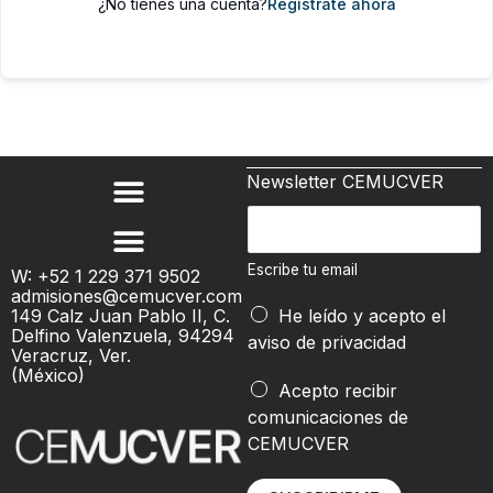
¿No tienes una cuenta?
Regístrate ahora
Newsletter CEMUCVER
E
s
c
Escribe tu email
W: +52 1 229 371 9502
admisiones@cemucver.com
r
149 Calz Juan Pablo II, C.
He leído y acepto el
i
Delfino Valenzuela, 94294
aviso de privacidad
b
Veracruz, Ver.
(México)
e
e
Acepto recibir
t
m
comunicaciones de
u
a
CEMUCVER
e
i
m
l