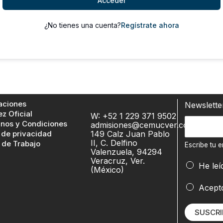
Acceder
¿No tienes una cuenta?
Regístrate ahora
aciones
Newslett
ez Oficial
W: +52 1 229 371 9502
E
E
nos y Condiciones
admisiones@cemucver.com
s
 de privacidad
149 Calz Juan Pablo
s
c
II, C. Delfino
 de Trabajo
c
Escribe tu e
Valenzuela, 94294
r
r
Veracruz, Ver.
i
He leí
(México)
i
b
b
Acept
e
e
e
t
m
SUSCRI
u