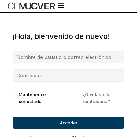
Ir
al
contenido
¡Hola, bienvenido de nuevo!
Alternative:
Mantenerme
¿Olvidaste la
conectado
contraseña?
Acceder