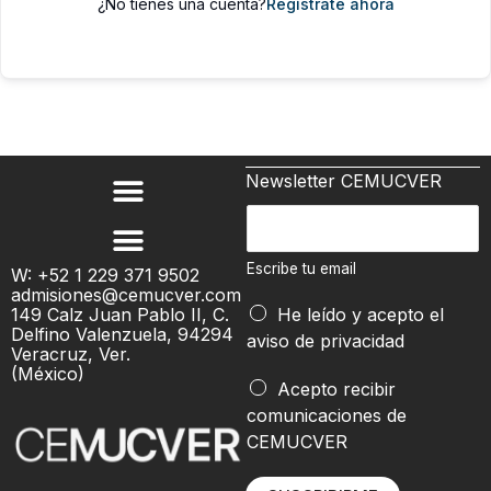
¿No tienes una cuenta?
Regístrate ahora
Newsletter CEMUCVER
E
s
c
Escribe tu email
W: +52 1 229 371 9502
admisiones@cemucver.com
r
e
149 Calz Juan Pablo II, C.
He leído y acepto el
i
m
Delfino Valenzuela, 94294
aviso de privacidad
b
Veracruz, Ver.
a
(México)
e
i
Acepto recibir
t
l
comunicaciones de
u
CEMUCVER
e
m