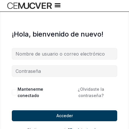
Ir
al
contenido
¡Hola, bienvenido de nuevo!
Alternative:
Mantenerme
¿Olvidaste la
conectado
contraseña?
Acceder