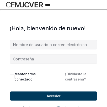
Ir
al
contenido
¡Hola, bienvenido de nuevo!
Alternative:
Mantenerme
¿Olvidaste la
conectado
contraseña?
Acceder