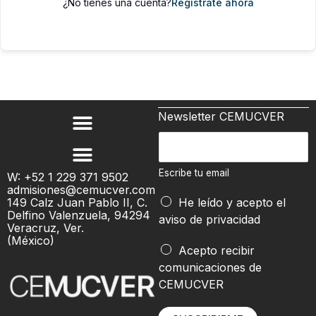
¿No tienes una cuenta?
Regístrate ahora
Newsletter CEMUCVER
E
s
c
Escribe tu email
W: +52 1 229 371 9502
admisiones@cemucver.com
r
e
149 Calz Juan Pablo II, C.
He leído y acepto el
i
m
Delfino Valenzuela, 94294
aviso de privacidad
b
Veracruz, Ver.
a
(México)
e
i
Acepto recibir
t
l
comunicaciones de
u
t
CEMUCVER
e
u
m
e