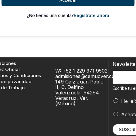
Acceder
¿No tienes una cuenta?
Regístrate ahora
aciones
Newslett
ez Oficial
W: +52 1 229 371 9502
E
nos y Condiciones
admisiones@cemucver.com
 de privacidad
149 Calz Juan Pablo
s
II, C. Delfino
 de Trabajo
c
Escribe tu e
Valenzuela, 94294
r
Veracruz, Ver.
He leí
(México)
i
b
e
Acept
e
m
t
a
SUSCRI
u
i