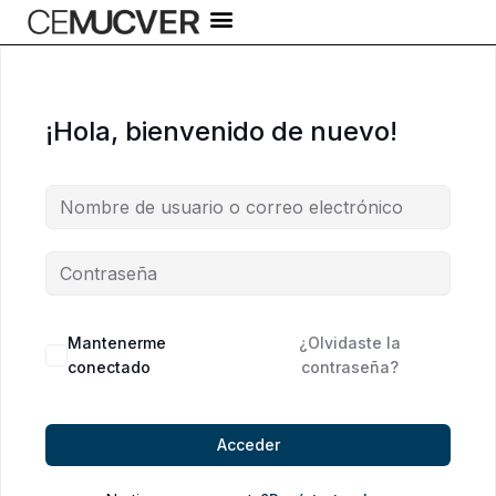
Ir
al
contenido
¡Hola, bienvenido de nuevo!
Alternative:
Mantenerme
¿Olvidaste la
conectado
contraseña?
Acceder