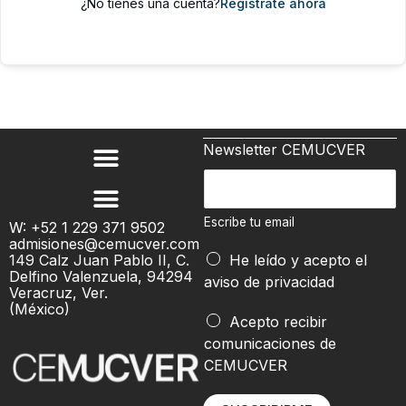
¿No tienes una cuenta?
Regístrate ahora
Newsletter CEMUCVER
E
s
c
Escribe tu email
W: +52 1 229 371 9502
admisiones@cemucver.com
r
149 Calz Juan Pablo II, C.
He leído y acepto el
i
Delfino Valenzuela, 94294
aviso de privacidad
b
Veracruz, Ver.
(México)
e
t
Acepto recibir
t
u
comunicaciones de
u
E
CEMUCVER
e
s
m
c