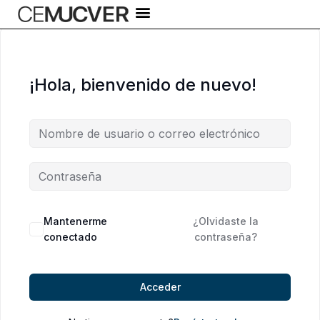
Ir
al
contenido
¡Hola, bienvenido de nuevo!
Alternative:
Mantenerme
¿Olvidaste la
conectado
contraseña?
Acceder