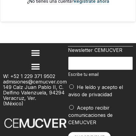
¿No tienes una cuenta?
Regístrate ahora
Newsletter CEMUCVER
E
s
c
Escribe tu email
W: +52 1 229 371 9502
admisiones@cemucver.com
r
E
149 Calz Juan Pablo II, C.
He leído y acepto el
i
s
Delfino Valenzuela, 94294
aviso de privacidad
b
Veracruz, Ver.
c
(México)
e
r
Acepto recibir
t
i
comunicaciones de
u
b
CEMUCVER
e
e
m
e