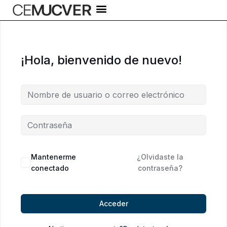
Ir
al
contenido
¡Hola, bienvenido de nuevo!
Alternative:
Mantenerme
¿Olvidaste la
conectado
contraseña?
Acceder