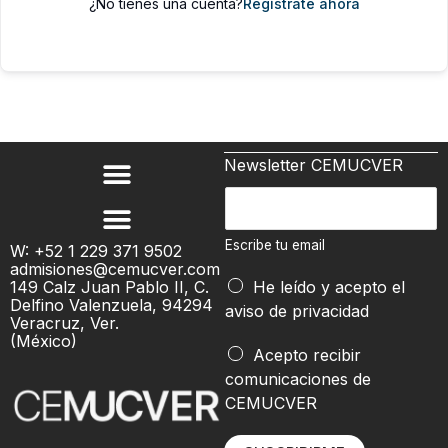
¿No tienes una cuenta?
Regístrate ahora
Newsletter CEMUCVER
E
s
c
Escribe tu email
W: +52 1 229 371 9502
admisiones@cemucver.com
r
t
149 Calz Juan Pablo II, C.
He leído y acepto el
i
u
Delfino Valenzuela, 94294
aviso de privacidad
b
Veracruz, Ver.
*
(México)
e
*
Acepto recibir
t
comunicaciones de
u
CEMUCVER
e
m