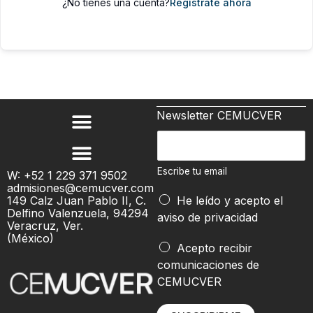
¿No tienes una cuenta?
Regístrate ahora
Newsletter CEMUCVER
E
s
c
Escribe tu email
W: +52 1 229 371 9502
admisiones@cemucver.com
r
149 Calz Juan Pablo II, C.
He leído y acepto el
i
Delfino Valenzuela, 94294
aviso de privacidad
b
Veracruz, Ver.
(México)
e
t
Acepto recibir
t
u
comunicaciones de
u
E
CEMUCVER
e
s
m
c