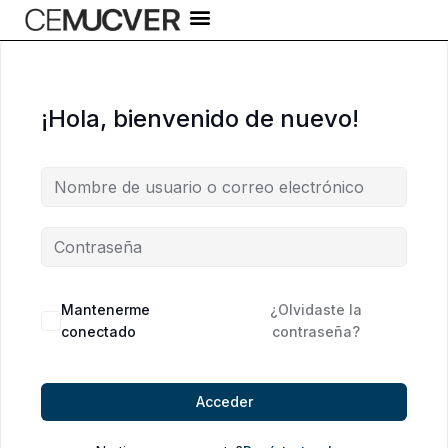
Ir
al
contenido
¡Hola, bienvenido de nuevo!
Alternative:
Mantenerme
¿Olvidaste la
conectado
contraseña?
Acceder