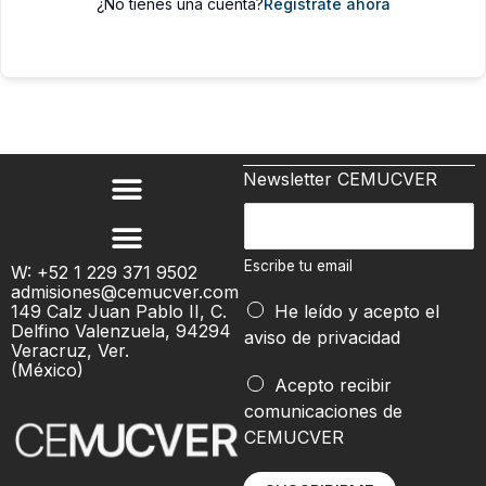
¿No tienes una cuenta?
Regístrate ahora
Newsletter CEMUCVER
E
E
s
s
c
c
Escribe tu email
W: +52 1 229 371 9502
r
admisiones@cemucver.com
r
i
149 Calz Juan Pablo II, C.
He leído y acepto el
i
Delfino Valenzuela, 94294
b
aviso de privacidad
b
Veracruz, Ver.
e
(México)
e
Acepto recibir
E
t
comunicaciones de
s
u
CEMUCVER
c
e
r
m