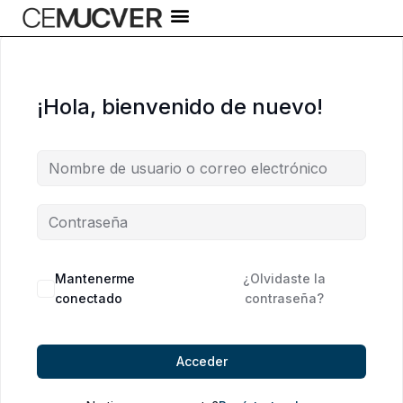
Ir
al
contenido
¡Hola, bienvenido de nuevo!
Alternative:
Mantenerme
¿Olvidaste la
conectado
contraseña?
Acceder