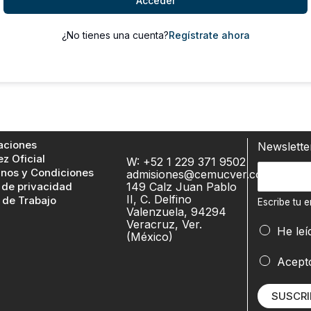
Acceder
¿No tienes una cuenta?
Regístrate ahora
aciones
Newslett
ez Oficial
W: +52 1 229 371 9502
E
E
nos y Condiciones
admisiones@cemucver.com
s
 de privacidad
149 Calz Juan Pablo
s
c
II, C. Delfino
 de Trabajo
c
Escribe tu e
Valenzuela, 94294
r
r
Veracruz, Ver.
i
He leí
(México)
i
b
b
Acept
e
e
t
SUSCRI
u