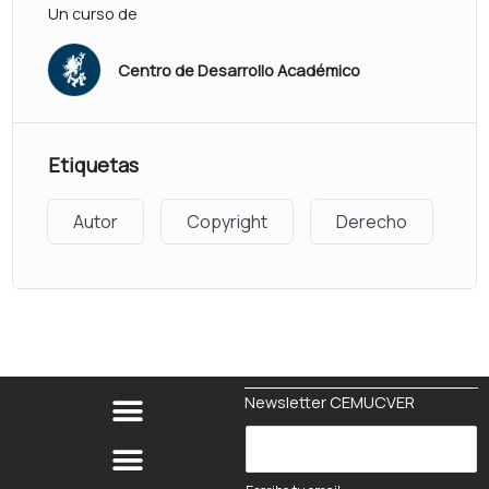
Un curso de
Centro de Desarrollo Académico
Etiquetas
Autor
Copyright
Derecho
Newsletter CEMUCVER
e
E
m
s
a