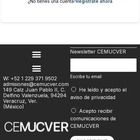
¿No tienes una cuenta?
Regístrate ahora
Newsletter CEMUCVER
E
s
c
Escribe tu email
W: +52 1 229 371 9502
admisiones@cemucver.com
r
149 Calz Juan Pablo II, C.
He leído y acepto el
i
Delfino Valenzuela, 94294
aviso de privacidad
b
Veracruz, Ver.
(México)
e
e
Acepto recibir
t
m
comunicaciones de
u
a
CEMUCVER
e
i
m
l