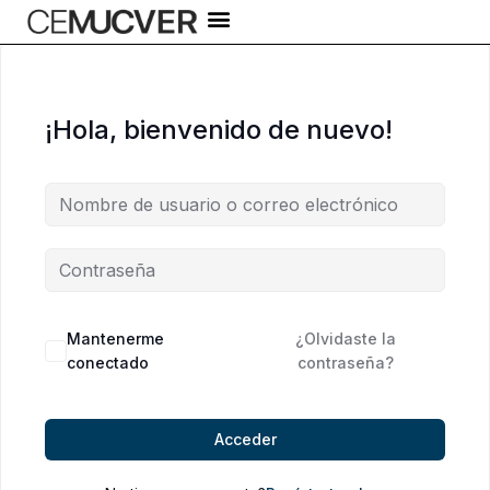
Ir
al
contenido
¡Hola, bienvenido de nuevo!
Alternative:
Mantenerme
¿Olvidaste la
conectado
contraseña?
Acceder