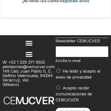
¿No tienes una cuenta?
Regístrate ahora
Newsletter CEMUCVER
E
s
c
Escribe tu email
W: +52 1 229 371 9502
admisiones@cemucver.com
r
149 Calz Juan Pablo II, C.
He leído y acepto el
i
Delfino Valenzuela, 94294
aviso de privacidad
b
Veracruz, Ver.
(México)
e
E
Acepto recibir
t
s
comunicaciones de
u
c
CEMUCVER
e
r
m
i