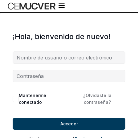
Ir
al
contenido
¡Hola, bienvenido de nuevo!
Alternative:
Mantenerme
¿Olvidaste la
conectado
contraseña?
Acceder