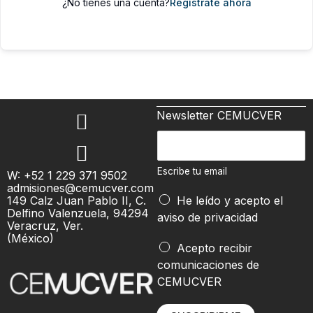
¿No tienes una cuenta?
Regístrate ahora
Newsletter CEMUCVER
t
E
u
s
E
c
Escribe tu email
W: +52 1 229 371 9502
s
admisiones@cemucver.com
r
c
149 Calz Juan Pablo II, C.
He leído y acepto el
i
Delfino Valenzuela, 94294
r
aviso de privacidad
b
Veracruz, Ver.
i
(México)
e
Acepto recibir
b
t
comunicaciones de
e
u
CEMUCVER
e
e
m
m