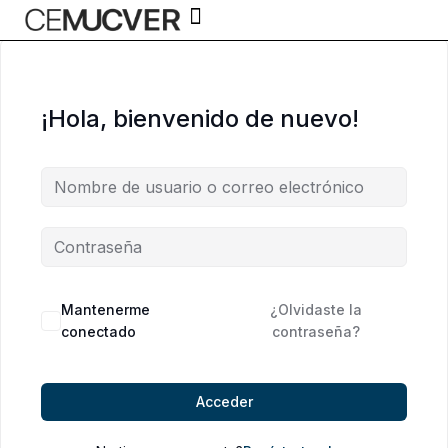
Ir
al
contenido
Validez Oficial
¡Hola, bienvenido de nuevo!
Alternative:
Mantenerme
¿Olvidaste la
conectado
contraseña?
Acceder