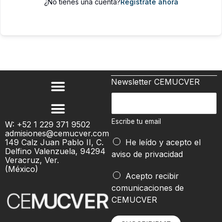
¿No tienes una cuenta?
Regístrate ahora
Newsletter CEMUCVER
e
E
m
s
a
c
Escribe tu email
W: +52 1 229 371 9502
i
admisiones@cemucver.com
r
l
149 Calz Juan Pablo II, C.
He leído y acepto el
i
Delfino Valenzuela, 94294
*
aviso de privacidad
b
Veracruz, Ver.
(México)
e
Acepto recibir
t
comunicaciones de
u
CEMUCVER
e
m