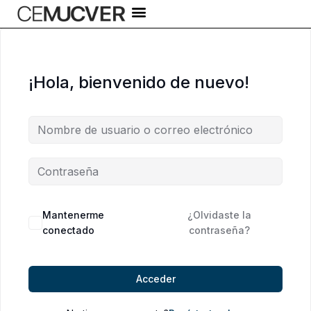
Ir
al
contenido
¡Hola, bienvenido de nuevo!
Alternative:
Mantenerme
¿Olvidaste la
conectado
contraseña?
Acceder