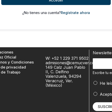
Acceder
¿No tienes una cuenta?
Regístrate ahora
aciones
Newslett
ez Oficial
W: +52 1 229 371 9502
E
nos y Condiciones
admisiones@cemucver.com
 de privacidad
149 Calz Juan Pablo
s
II, C. Delfino
 de Trabajo
c
Escribe tu e
Valenzuela, 94294
r
Veracruz, Ver.
He leí
(México)
i
b
e
Acept
e
m
t
a
SUSCRI
u
i