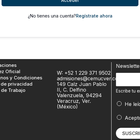
Acceder
¿No tienes una cuenta?
Regístrate ahora
aciones
Newslett
ez Oficial
W: +52 1 229 371 9502
E
nos y Condiciones
admisiones@cemucver.com
 de privacidad
149 Calz Juan Pablo
s
II, C. Delfino
 de Trabajo
c
Escribe tu e
Valenzuela, 94294
r
Veracruz, Ver.
He leí
(México)
i
b
e
Acept
e
m
t
a
SUSCRI
u
i