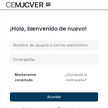
Ir
al
contenido
¡Hola, bienvenido de nuevo!
Alternative:
Mantenerme
¿Olvidaste la
conectado
contraseña?
Acceder