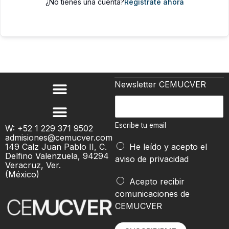
¿No tienes una cuenta?
Regístrate ahora
Newsletter CEMUCVER
E
s
c
Escribe tu email
W: +52 1 229 371 9502
admisiones@cemucver.com
r
e
149 Calz Juan Pablo II, C.
He leído y acepto el
i
m
Delfino Valenzuela, 94294
aviso de privacidad
b
Veracruz, Ver.
a
(México)
e
i
Acepto recibir
t
l
comunicaciones de
u
e
CEMUCVER
e
m
m
a