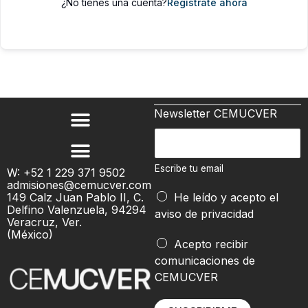
¿No tienes una cuenta?
Regístrate ahora
Newsletter CEMUCVER
E
s
c
Escribe tu email
W: +52 1 229 371 9502
admisiones@cemucver.com
r
149 Calz Juan Pablo II, C.
He leído y acepto el
i
Delfino Valenzuela, 94294
aviso de privacidad
b
Veracruz, Ver.
(México)
e
e
Acepto recibir
t
m
comunicaciones de
u
a
CEMUCVER
e
i
m
l