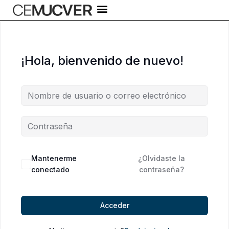
Ir
al
contenido
¡Hola, bienvenido de nuevo!
Alternative:
Mantenerme
¿Olvidaste la
conectado
contraseña?
Acceder