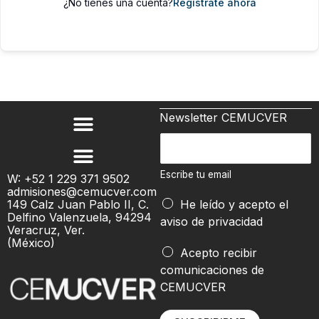
¿No tienes una cuenta?
Regístrate ahora
Newsletter CEMUCVER
E
s
c
Escribe tu email
W: +52 1 229 371 9502
admisiones@cemucver.com
r
t
149 Calz Juan Pablo II, C.
He leído y acepto el
i
u
Delfino Valenzuela, 94294
aviso de privacidad
b
Veracruz, Ver.
E
(México)
e
s
Acepto recibir
t
c
comunicaciones de
u
r
CEMUCVER
e
i
m
b