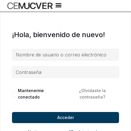
Ir
al
contenido
¡Hola, bienvenido de nuevo!
Alternative:
Mantenerme
¿Olvidaste la
conectado
contraseña?
Acceder