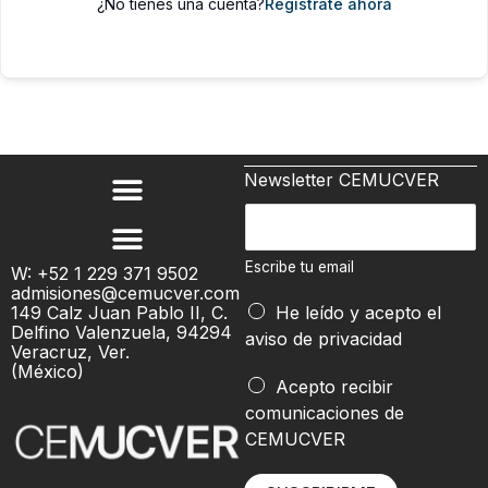
¿No tienes una cuenta?
Regístrate ahora
Newsletter CEMUCVER
E
s
c
Escribe tu email
W: +52 1 229 371 9502
admisiones@cemucver.com
r
t
149 Calz Juan Pablo II, C.
He leído y acepto el
i
u
Delfino Valenzuela, 94294
aviso de privacidad
b
Veracruz, Ver.
E
(México)
e
s
Acepto recibir
t
c
comunicaciones de
u
r
CEMUCVER
e
i
m
b