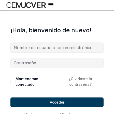
Ir
al
contenido
¡Hola, bienvenido de nuevo!
Alternative:
Mantenerme
¿Olvidaste la
conectado
contraseña?
Acceder