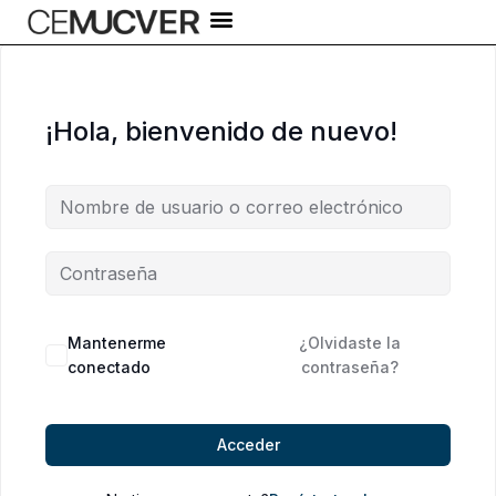
Ir
al
contenido
¡Hola, bienvenido de nuevo!
Alternative:
Mantenerme
¿Olvidaste la
conectado
contraseña?
Acceder