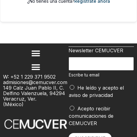
¿No tienes una cuenta?
Regístrate ahora
Newsletter CEMUCVER
E
s
c
Escribe tu email
W: +52 1 229 371 9502
admisiones@cemucver.com
r
E
149 Calz Juan Pablo II, C.
He leído y acepto el
i
s
Delfino Valenzuela, 94294
aviso de privacidad
b
Veracruz, Ver.
c
(México)
e
r
Acepto recibir
t
i
comunicaciones de
u
b
CEMUCVER
e
e
m
E