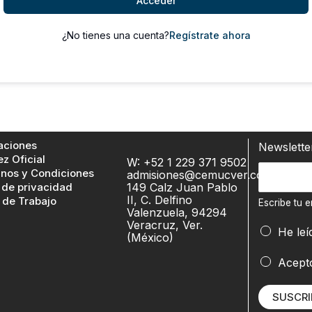
Acceder
¿No tienes una cuenta?
Regístrate ahora
aciones
Newslett
ez Oficial
W: +52 1 229 371 9502
e
E
nos y Condiciones
admisiones@cemucver.com
m
 de privacidad
149 Calz Juan Pablo
s
a
II, C. Delfino
 de Trabajo
c
Escribe tu e
Valenzuela, 94294
i
r
Veracruz, Ver.
l
He leí
(México)
i
b
Acept
e
t
SUSCRI
u