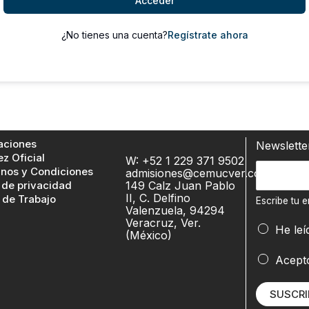
Acceder
¿No tienes una cuenta?
Regístrate ahora
aciones
Newslett
ez Oficial
W: +52 1 229 371 9502
E
nos y Condiciones
admisiones@cemucver.com
 de privacidad
149 Calz Juan Pablo
s
II, C. Delfino
 de Trabajo
c
Escribe tu e
Valenzuela, 94294
r
Veracruz, Ver.
He leí
(México)
i
b
t
Acept
e
u
t
t
SUSCRI
u
u