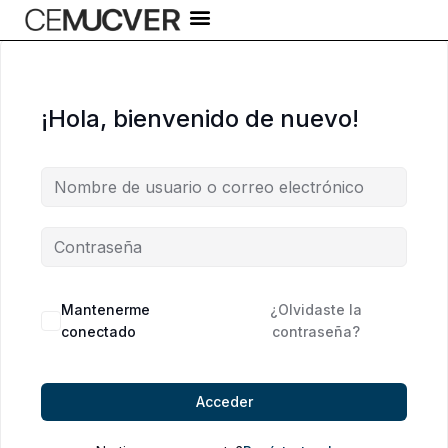
Ir
al
contenido
¡Hola, bienvenido de nuevo!
Alternative:
Mantenerme
¿Olvidaste la
conectado
contraseña?
Acceder