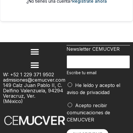
¿No tienes una cuenta?
Regístrate ahora
Newsletter CEMUCVER
E
s
c
Escribe tu email
W: +52 1 229 371 9502
admisiones@cemucver.com
r
149 Calz Juan Pablo II, C.
He leído y acepto el
i
Delfino Valenzuela, 94294
aviso de privacidad
b
Veracruz, Ver.
(México)
e
E
Acepto recibir
t
s
comunicaciones de
u
c
CEMUCVER
e
r
m
i