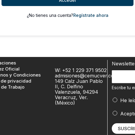
Acceder
¿No tienes una cuenta?
Regístrate ahora
aciones
Newslett
ez Oficial
W: +52 1 229 371 9502
E
nos y Condiciones
admisiones@cemucver.com
 de privacidad
149 Calz Juan Pablo
s
II, C. Delfino
 de Trabajo
c
Escribe tu e
Valenzuela, 94294
r
Veracruz, Ver.
He leí
(México)
i
b
e
Acept
e
m
t
a
SUSCRI
u
i