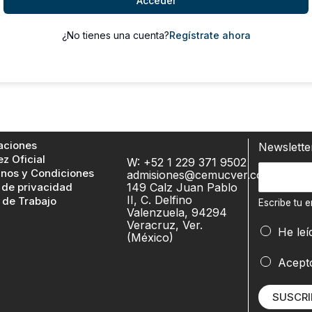
Acceder
¿No tienes una cuenta?
Regístrate ahora
aciones
Newslett
ez Oficial
W: +52 1 229 371 9502
E
nos y Condiciones
admisiones@cemucver.com
 de privacidad
149 Calz Juan Pablo
s
II, C. Delfino
 de Trabajo
c
Escribe tu e
Valenzuela, 94294
r
Veracruz, Ver.
E
He leí
(México)
i
s
b
c
Acept
e
r
t
i
SUSCRI
u
b