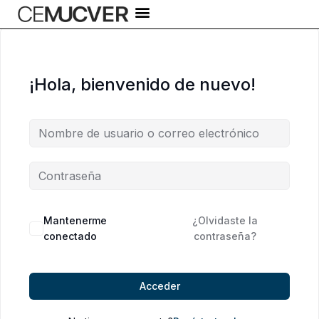
Ir
al
contenido
¡Hola, bienvenido de nuevo!
Alternative:
Mantenerme
¿Olvidaste la
conectado
contraseña?
Acceder