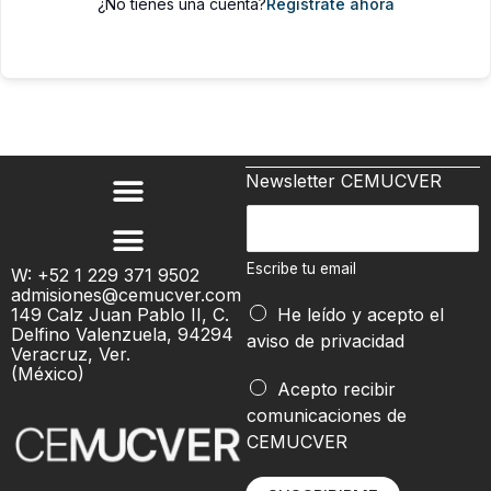
¿No tienes una cuenta?
Regístrate ahora
Newsletter CEMUCVER
E
s
c
Escribe tu email
W: +52 1 229 371 9502
admisiones@cemucver.com
r
149 Calz Juan Pablo II, C.
He leído y acepto el
i
Delfino Valenzuela, 94294
aviso de privacidad
b
Veracruz, Ver.
(México)
e
e
Acepto recibir
t
m
comunicaciones de
u
a
CEMUCVER
e
i
m
l