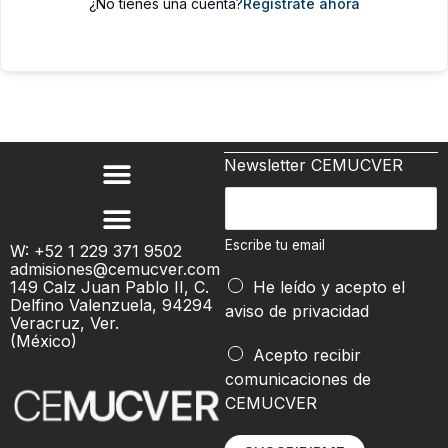
¿No tienes una cuenta?
Regístrate ahora
Newsletter CEMUCVER
E
E
s
s
c
c
Escribe tu email
W: +52 1 229 371 9502
r
admisiones@cemucver.com
r
i
149 Calz Juan Pablo II, C.
He leído y acepto el
i
Delfino Valenzuela, 94294
b
aviso de privacidad
b
Veracruz, Ver.
e
(México)
e
Acepto recibir
e
t
comunicaciones de
m
u
CEMUCVER
a
e
i
m