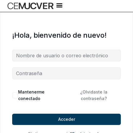
Ir
al
contenido
¡Hola, bienvenido de nuevo!
Alternative:
Mantenerme
¿Olvidaste la
conectado
contraseña?
Acceder