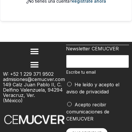
¿No tienes una cuenta?
Regístrate ahora
Newsletter CEMUCVER
E
s
c
Escribe tu email
W: +52 1 229 371 9502
admisiones@cemucver.com
r
149 Calz Juan Pablo II, C.
He leído y acepto el
i
Delfino Valenzuela, 94294
aviso de privacidad
b
Veracruz, Ver.
(México)
e
*
Acepto recibir
t
comunicaciones de
u
CEMUCVER
e
m