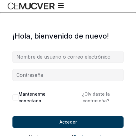
Ir
al
contenido
¡Hola, bienvenido de nuevo!
Alternative:
Mantenerme
¿Olvidaste la
conectado
contraseña?
Acceder