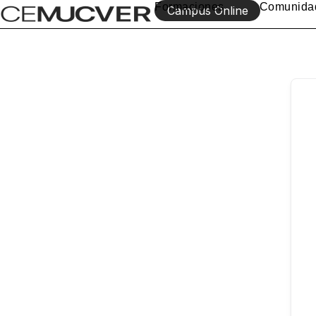
Ir
Formaciones
Comunida
Campus Online
al
contenido