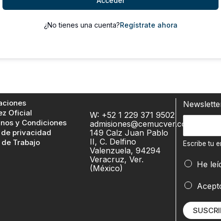
Acceder
¿No tienes una cuenta?
Regístrate ahora
aciones
Newslett
ez Oficial
W: +52 1 229 371 9502
E
nos y Condiciones
admisiones@cemucver.com
 de privacidad
149 Calz Juan Pablo
s
II, C. Delfino
 de Trabajo
c
Escribe tu e
Valenzuela, 94294
r
Veracruz, Ver.
E
He leí
(México)
i
s
b
c
Acept
e
r
t
i
SUSCRI
u
b