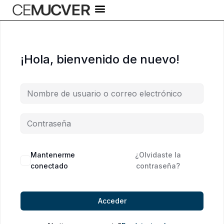
Ir
al
contenido
¡Hola, bienvenido de nuevo!
Alternative:
Mantenerme
¿Olvidaste la
conectado
contraseña?
Acceder