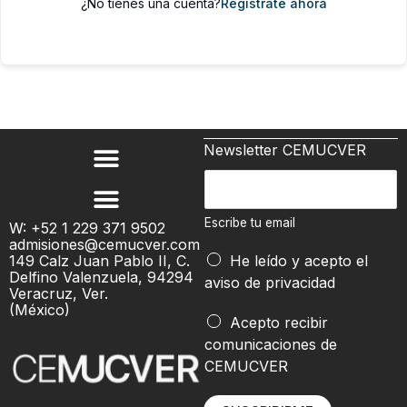
¿No tienes una cuenta?
Regístrate ahora
Newsletter CEMUCVER
E
s
c
Escribe tu email
W: +52 1 229 371 9502
admisiones@cemucver.com
r
t
149 Calz Juan Pablo II, C.
He leído y acepto el
i
u
Delfino Valenzuela, 94294
aviso de privacidad
b
Veracruz, Ver.
E
(México)
e
s
Acepto recibir
t
c
comunicaciones de
u
r
CEMUCVER
e
i
m
b